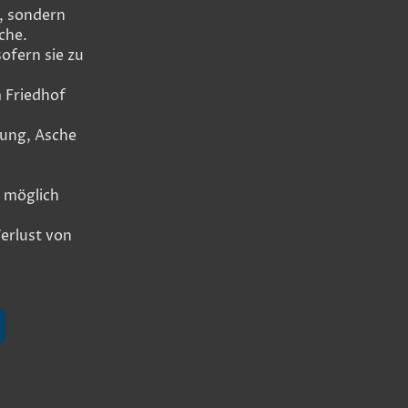
, sondern
che.
ofern sie zu
m Friedhof
uung, Asche
n möglich
erlust von